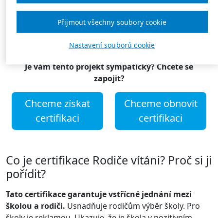
důvěra i partnerství. Dobré vztahy mezi rodinou a
školou vedou ke spokojeným žákům a jejich dobrým
Přijmout všechny soubory cookie
výsledkům.
Nastavení souborů cookie
Je vám tento projekt sympatický? Chcete se
zapojit?
Chceme získat
Chceme obnovit
certifikaci
certifikaci
Co je certifikace Rodiče vítáni? Proč si ji
pořídit?
Tato certifikace garantuje vstřícné jednání mezi
školou a rodiči.
Usnadňuje rodičům výběr školy. Pro
školy je reklamou. Ukazuje, že je škola v pozitivním