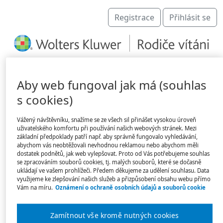
Registrace
Přihlásit se
Aby web fungoval jak má (souhlas
s cookies)
Vážený návštěvníku, snažíme se ze všech sil přinášet vysokou úroveň
uživatelského komfortu při používání našich webových stránek. Mezi
základní předpoklady patří např. aby správně fungovalo vyhledávání,
abychom vás neobtěžovali nevhodnou reklamou nebo abychom měli
Rodiče vítáni – certifikace škol
dostatek podnětů, jak web vylepšovat. Proto od Vás potřebujeme souhlas
se zpracováním souborů cookies, tj. malých souborů, které se dočasně
ukládají ve vašem prohlížeči. Předem děkujeme za udělení souhlasu. Data
Zavedenou značkou Rodiče vítáni se mohou na svých
využijeme ke zlepšování našich služeb a přizpůsobení obsahu webu přímo
dveřích pyšnit školy, které jsou vstřícné při komunikaci
Vám na míru.
Oznámení o ochraně osobních údajů a souborů cookie
s rodiči.
Zamítnout vše kromě nutných cookies
Co to znamená? Ve škole panuje mezi rodiči a učiteli