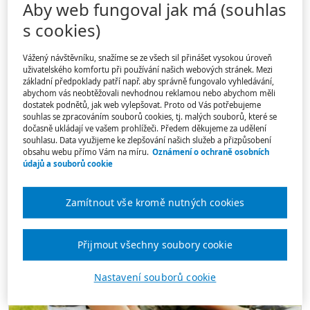
Aby web fungoval jak má (souhlas
Ne každá neobvyklá vlastnost, zvláštní návyk nebo
s cookies)
odlišné chování dítěte je známkou poruchy. Rodiče
i učitelé se často snaží dětské odlišnosti rychle
Vážený návštěvníku, snažíme se ze všech sil přinášet vysokou úroveň
vysvětlit, někdy dokonce nálepkou diagnózy. Jak
uživatelského komfortu při používání našich webových stránek. Mezi
základní předpoklady patří např. aby správně fungovalo vyhledávání,
rozlišit mezi přirozenou individualitou, vývojovou
abychom vás neobtěžovali nevhodnou reklamou nebo abychom měli
nezralostí a skutečným problémem, který vyžaduje
dostatek podnětů, jak web vylepšovat. Proto od Vás potřebujeme
souhlas se zpracováním souborů cookies, tj. malých souborů, které se
odbornou pomoc?
dočasně ukládají ve vašem prohlížeči. Předem děkujeme za udělení
souhlasu. Data využijeme ke zlepšování našich služeb a přizpůsobení
obsahu webu přímo Vám na míru.
Oznámení o ochraně osobních
údajů a souborů cookie
Zamítnout vše kromě nutných cookies
Přijmout všechny soubory cookie
Nastavení souborů cookie