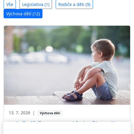
Vše
Legislativa (1)
Rodiče a děti (9)
Výchova dětí (12)
13. 7. 2026
|
Výchova dětí
Když dítě nezapadá do škatulky,
aneb děti nejsou přes kopírák