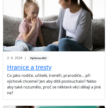
2. 6. 2026
|
Výchova dětí
Hranice a tresty
Co jako rodiče, učitelé, trenéři, prarodiče… při
výchově chceme? Jen aby dítě poslouchalo? Nebo
aby také rozumělo, proč se některé věci dělají a jiné
ne?