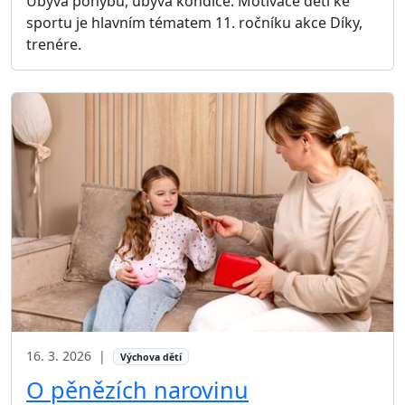
Ubývá pohybu, ubývá kondice. Motivace dětí ke
sportu je hlavním tématem 11. ročníku akce Díky,
trenére.
16. 3. 2026
|
Výchova dětí
O pěnězích narovinu