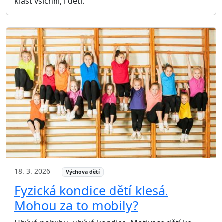
klást všichni, i děti.
18. 3. 2026
|
Výchova dětí
Fyzická kondice dětí klesá.
Mohou za to mobily?